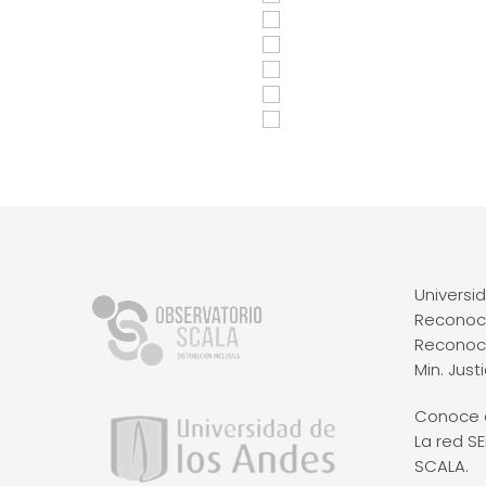
Universi
Reconoci
Reconoci
Min. Justi
Conoce e
La red S
SCALA.